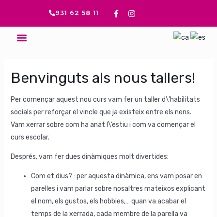
Ir
Navegación
F
I
931 62 58 11
a
n
al
de
c
s
contenido
entradas
e
t
Menú
b
a
o
g
o
r
k
a
-
m
Benvinguts als nous tallers!
f
Per començar aquest nou curs vam fer un taller d\’habilitats
socials per reforçar el vincle que ja existeix entre els nens.
Vam xerrar sobre com ha anat l\’estiu i com va començar el
curs escolar.
Després, vam fer dues dinàmiques molt divertides:
Com et dius? : per aquesta dinàmica, ens vam posar en
parelles i vam parlar sobre nosaltres mateixos explicant
el nom, els gustos, els hobbies,… quan va acabar el
temps de la xerrada, cada membre de la parella va