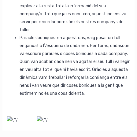
explicar a la resta tota la informació del seu
company/a. Tot i que ja es coneixen, aquest joc ens va
servir per recordar com són els nostres companys de
taller.
Paraules boniques: en aquest cas, vaig posar un full
enganxat a l\’esquena de cada nen. Per torns, cadascun
va escriure paraules o coses boniques a cada company.
Quan van acabar, cada nen va agafar el seu full i va llegir
en veu alta tot el que hi havia escrit. Gràcies a aquesta
dinàmica vam treballar i reforçar la confiança entre els
nens i van veure que dir coses boniques a la gent que
estimem no és una cosa dolenta.