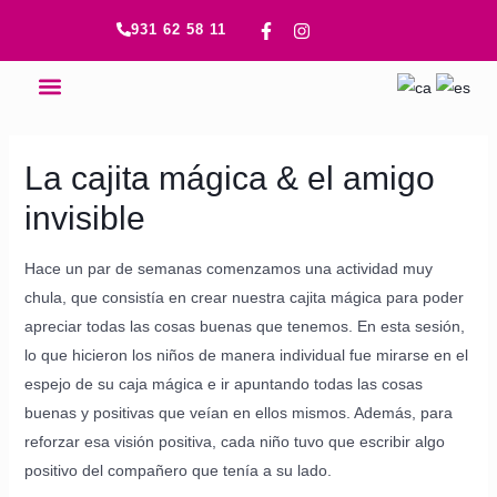
Ir
Navegación
F
I
931 62 58 11
a
n
al
de
c
s
contenido
entradas
e
t
Menú
b
a
o
g
o
r
k
a
-
m
La cajita mágica & el amigo
f
invisible
Hace un par de semanas comenzamos una actividad muy
chula, que consistía en crear nuestra cajita mágica para poder
apreciar todas las cosas buenas que tenemos. En esta sesión,
lo que hicieron los niños de manera individual fue mirarse en el
espejo de su caja mágica e ir apuntando todas las cosas
buenas y positivas que veían en ellos mismos. Además, para
reforzar esa visión positiva, cada niño tuvo que escribir algo
positivo del compañero que tenía a su lado.