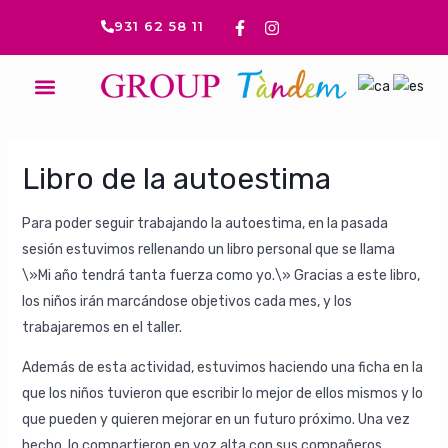
Ir
Navegación
F
I
931 62 58 11
a
n
al
de
c
s
contenido
entradas
e
t
b
a
Menú
o
g
o
r
k
a
-
m
f
Libro de la autoestima
Para poder seguir trabajando la autoestima, en la pasada
sesión estuvimos rellenando un libro personal que se llama
\»Mi año tendrá tanta fuerza como yo.\» Gracias a este libro,
los niños irán marcándose objetivos cada mes, y los
trabajaremos en el taller.
Además de esta actividad, estuvimos haciendo una ficha en la
que los niños tuvieron que escribir lo mejor de ellos mismos y lo
que pueden y quieren mejorar en un futuro próximo. Una vez
hecho, lo compartieron en voz alta con sus compañeros.