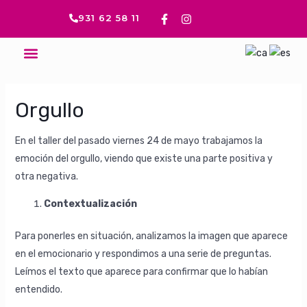
Ir
Navegación
F
I
931 62 58 11
a
n
al
de
c
s
contenido
entradas
e
t
Menú
b
a
o
g
o
r
k
a
-
m
Orgullo
f
En el taller del pasado viernes 24 de mayo trabajamos la
emoción del orgullo, viendo que existe una parte positiva y
otra negativa.
Contextualización
Para ponerles en situación, analizamos la imagen que aparece
en el emocionario y respondimos a una serie de preguntas.
Leímos el texto que aparece para confirmar que lo habían
entendido.