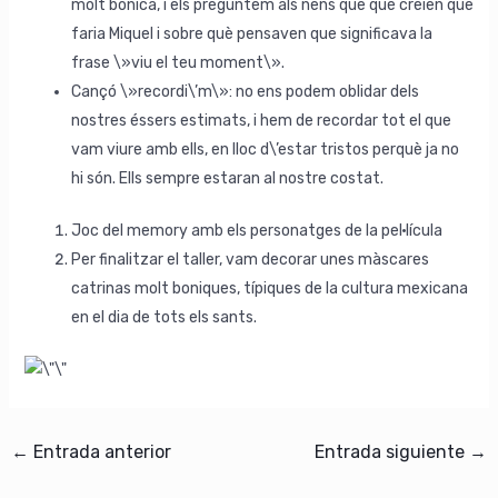
molt bonica, i els preguntem als nens que què creien que
faria Miquel i sobre què pensaven que significava la
frase \»viu el teu moment\».
Cançó \»recordi\’m\»: no ens podem oblidar dels
nostres éssers estimats, i hem de recordar tot el que
vam viure amb ells, en lloc d\’estar tristos perquè ja no
hi són. Ells sempre estaran al nostre costat.
Joc del memory amb els personatges de la pel·lícula
Per finalitzar el taller, vam decorar unes màscares
catrinas molt boniques, típiques de la cultura mexicana
en el dia de tots els sants.
←
Entrada anterior
Entrada siguiente
→