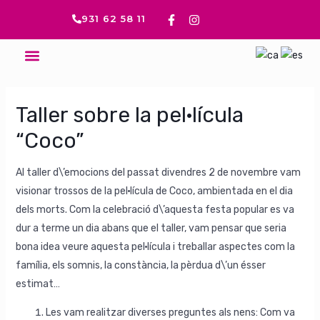
Ir
Navegación
F
I
931 62 58 11
a
n
al
de
c
s
contenido
entradas
e
t
Menú
b
a
o
g
o
r
k
a
-
m
Taller sobre la pel·lícula
f
“Coco”
Al taller d\’emocions del passat divendres 2 de novembre vam
visionar trossos de la pel·lícula de Coco, ambientada en el dia
dels morts. Com la celebració d\’aquesta festa popular es va
dur a terme un dia abans que el taller, vam pensar que seria
bona idea veure aquesta pel·lícula i treballar aspectes com la
família, els somnis, la constància, la pèrdua d\’un ésser
estimat…
Les vam realitzar diverses preguntes als nens: Com va