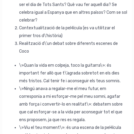
ser el dia de Tots Sants? Què vau fer aquell dia? Se
celebra igual a Espanya que en altres països? Com se sol
celebrar?
Contextualització de la pel·lícula (es va utilitzar el
primer tros d\’història)
Realització d\’un debat sobre diferents escenes de
Coco
\»Quan la vida em colpeja, toco la guitarra\»: és
important fer allò que t\’agrada sobretot en els dies
més tristos. Cal tenir fe i aconseguir els teus somnis.
\»Ningú anava a regalar-me el meu futur, em
corresponia a mi esforçar-me pel meu somni, agafar
amb força i convertir-lo en realitat\»: debatem sobre
que cal esforçar-se a la vida per aconseguir tot el que
ens proposem, ja que res es regala.
\»Viu el teu moment\»: és una escena de la pel·lícula