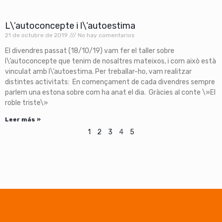
L\’autoconcepte i l\’autoestima
21 de octubre de 2019
No hay comentarios
El divendres passat (18/10/19) vam fer el taller sobre
l\’autoconcepte que tenim de nosaltres mateixos, i com això està
vinculat amb l\’autoestima. Per treballar-ho, vam realitzar
distintes activitats: En començament de cada divendres sempre
parlem una estona sobre com ha anat el dia. Gràcies al conte \»El
roble triste\»
Leer más »
1
2
3
4
5