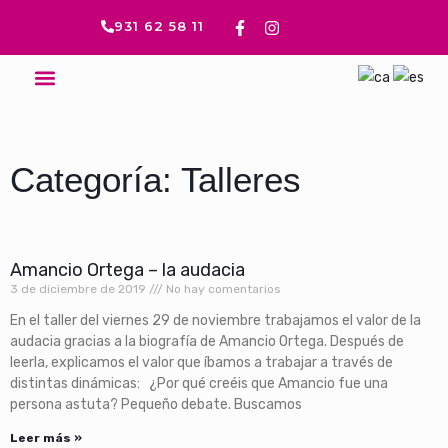
Ir
F
I
931 62 58 11
a
n
al
c
s
contenido
e
t
Menú
b
a
o
g
o
r
k
a
-
m
f
Categoría: Talleres
Página
Página
Página
Página
Página
Amancio Ortega – la audacia
3 de diciembre de 2019
No hay comentarios
En el taller del viernes 29 de noviembre trabajamos el valor de la
audacia gracias a la biografía de Amancio Ortega. Después de
leerla, explicamos el valor que íbamos a trabajar a través de
distintas dinámicas: ¿Por qué creéis que Amancio fue una
persona astuta? Pequeño debate. Buscamos
Leer más »